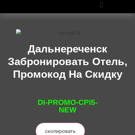
ПРОМОКОДЫ OZON И WILDBERRIES: СКИДКИ ДО 50% В 2025
Дальнереченск
Забронировать Отель,
Промокод На Скидку
DI-PROMO-CPI5-
NEW
скопировать