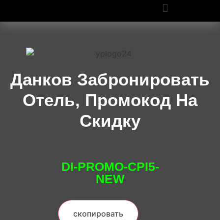
ПРОМОКОДЫ OZON И WILDBERRIES: СКИДКИ ДО 50% В 2025
Данков Забронировать
Отель, Промокод На
Скидку
DI-PROMO-CPI5-
NEW
скопировать