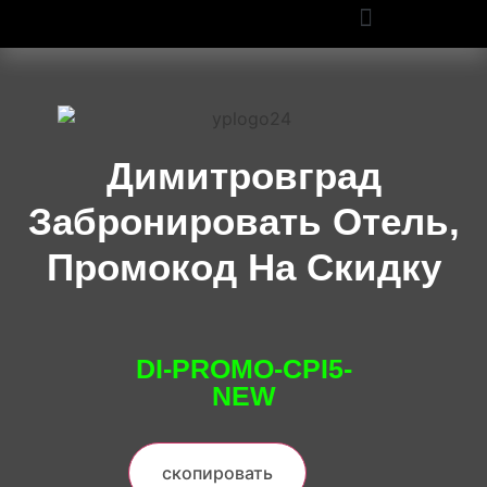
ПРОМОКОДЫ OZON И WILDBERRIES: СКИДКИ ДО 50% В 2025
Димитровград
Забронировать Отель,
Промокод На Скидку
DI-PROMO-CPI5-
NEW
скопировать