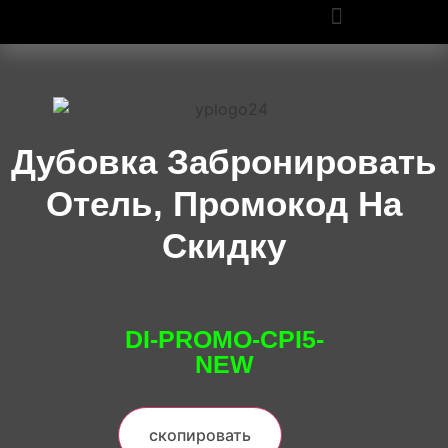
ПРОМОКОДЫ OZON И WILDBERRIES: СКИДКИ ДО 50% В 2025
Дубовка Забронировать
Отель, Промокод На
Скидку
DI-PROMO-CPI5-
NEW
скопировать