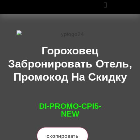
ПРОМОКОДЫ OZON И WILDBERRIES: СКИДКИ ДО 50% В 2025
Гороховец
Забронировать Отель,
Промокод На Скидку
DI-PROMO-CPI5-
NEW
скопировать