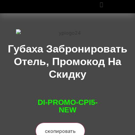
ПРОМОКОДЫ OZON И WILDBERRIES: СКИДКИ ДО 50% В 2025
Губаха Забронировать
Отель, Промокод На
Скидку
DI-PROMO-CPI5-
NEW
скопировать