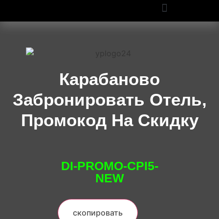
ПРОМОКОДЫ OZON И WILDBERRIES: СКИДКИ ДО 50% В 2025
Карабаново
Забронировать Отель,
Промокод На Скидку
DI-PROMO-CPI5-
NEW
скопировать