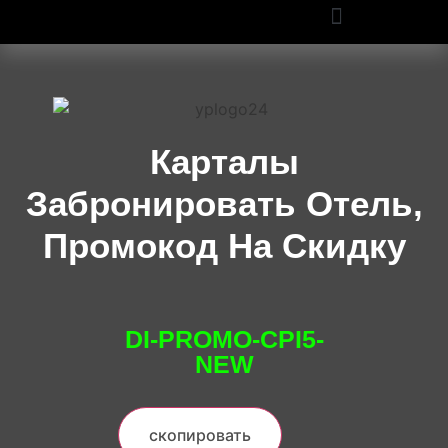
ПРОМОКОДЫ OZON И WILDBERRIES: СКИДКИ ДО 50% В 2025
Карталы
Забронировать Отель,
Промокод На Скидку
DI-PROMO-CPI5-
NEW
скопировать