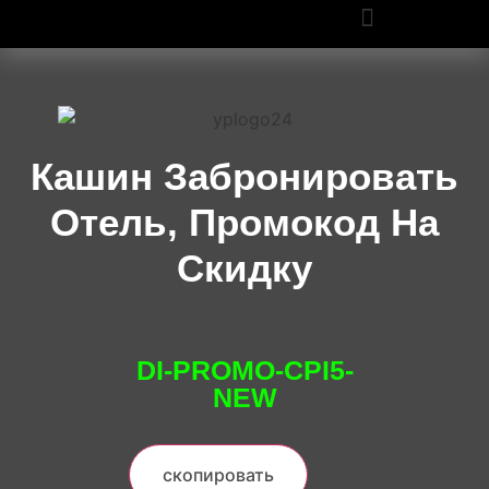
ПРОМОКОДЫ OZON И WILDBERRIES: СКИДКИ ДО 50% В 2025
Кашин Забронировать
Отель, Промокод На
Скидку
DI-PROMO-CPI5-
NEW
скопировать