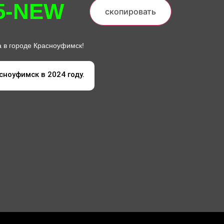
5-NEW
скопировать
 в городе Красноуфимск!
сноуфимск в 2024 году.