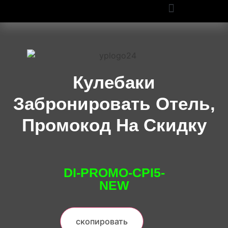
ПРОМОКОДЫ OZON И WILDBERRIES: СКИДКИ ДО 50% В 2025
Кулебаки
Забронировать Отель,
Промокод На Скидку
DI-PROMO-CPI5-
NEW
скопировать