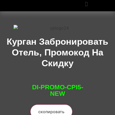
ПРОМОКОДЫ OZON И WILDBERRIES: СКИДКИ ДО 50% В 2025
Курган Забронировать
Отель, Промокод На
Скидку
DI-PROMO-CPI5-
NEW
скопировать