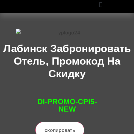
ПРОМОКОДЫ OZON И WILDBERRIES: СКИДКИ ДО 50% В 2025
Лабинск Забронировать
Отель, Промокод На
Скидку
DI-PROMO-CPI5-
NEW
скопировать