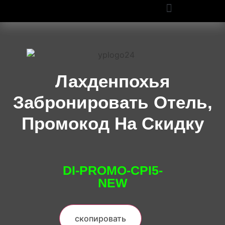
ПРОМОКОДЫ OZON И WILDBERRIES: СКИДКИ ДО 50% В 2025
Лахденпохья
Забронировать Отель,
Промокод На Скидку
DI-PROMO-CPI5-
NEW
скопировать