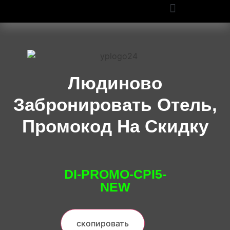
ПРОМОКОДЫ OZON И WILDBERRIES: СКИДКИ ДО 50% В 2025
Людиново
Забронировать Отель,
Промокод На Скидку
DI-PROMO-CPI5-
NEW
скопировать