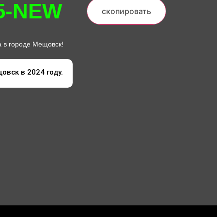
5-NEW
скопировать
 в городе Мещовск!
овск в 2024 году.