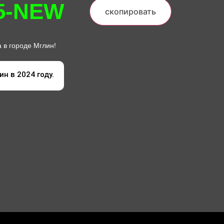
5-NEW
скопировать
 в городе Мглин!
н в 2024 году.