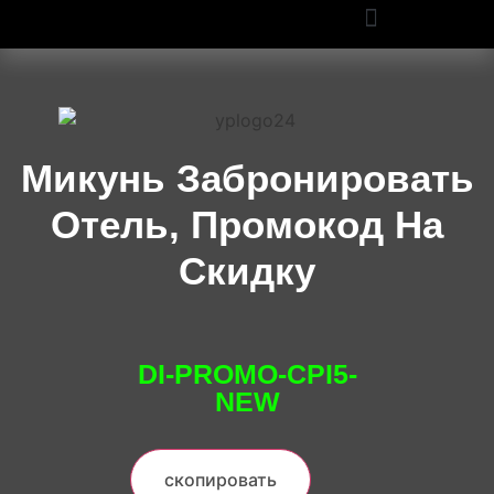
ПРОМОКОДЫ OZON И WILDBERRIES: СКИДКИ ДО 50% В 2025
Микунь Забронировать
Отель, Промокод На
Скидку
DI-PROMO-CPI5-
NEW
скопировать