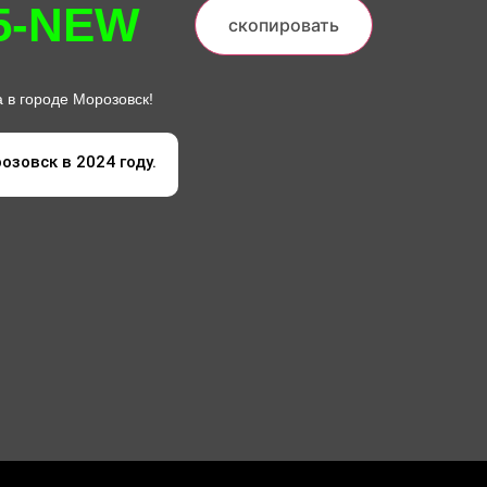
5-NEW
скопировать
 в городе Морозовск!
озовск в 2024 году.