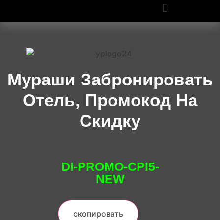
ПРОМОКОДЫ OZON И WILDBERRIES: СКИДКИ ДО 50% В 2025
Мураши Забронировать
Отель, Промокод На
Скидку
DI-PROMO-CPI5-
NEW
скопировать