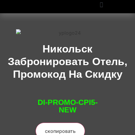
ПРОМОКОДЫ OZON И WILDBERRIES: СКИДКИ ДО 50% В 2025
Никольск
Забронировать Отель,
Промокод На Скидку
DI-PROMO-CPI5-
NEW
скопировать