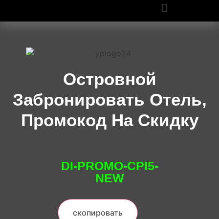
ПРОМОКОДЫ OZON И WILDBERRIES: СКИДКИ ДО 50% В 2025
Островной
Забронировать Отель,
Промокод На Скидку
DI-PROMO-CPI5-
NEW
скопировать