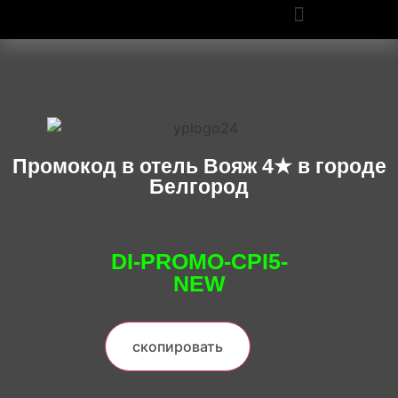
ПРОМОКОДЫ OZON И WILDBERRIES: СКИДКИ ДО 50% В 2025
Промокод в отель Вояж 4★ в городе
Белгород
DI-PROMO-CPI5-
NEW
скопировать