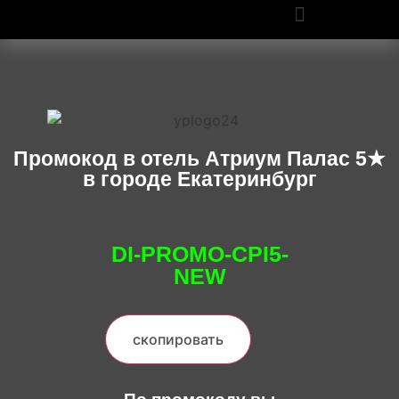
ПРОМОКОДЫ OZON И WILDBERRIES: СКИДКИ ДО 50% В 2025
Промокод в отель Атриум Палас 5★
в городе Екатеринбург
DI-PROMO-CPI5-
NEW
скопировать