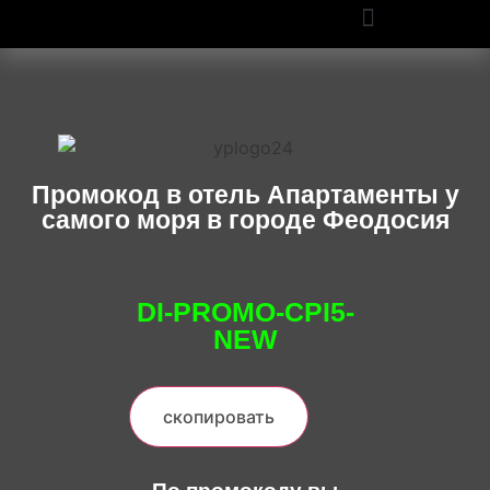
ПРОМОКОДЫ OZON И WILDBERRIES: СКИДКИ ДО 50% В 2025
Промокод в отель Апартаменты у
самого моря в городе Феодосия
DI-PROMO-CPI5-
NEW
скопировать