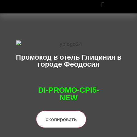
ПРОМОКОДЫ OZON И WILDBERRIES: СКИДКИ ДО 50% В 2025
Промокод в отель Глициния в
городе Феодосия
DI-PROMO-CPI5-
NEW
скопировать