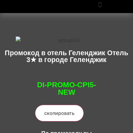
ПРОМОКОДЫ OZON И WILDBERRIES: СКИДКИ ДО 50% В 2025
Промокод в отель Геленджик Отель
3★ в городе Геленджик
DI-PROMO-CPI5-
NEW
скопировать