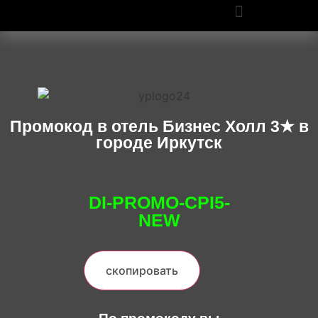
ПРОМОКОДЫ OZON И WILDBERRIES: СКИДКИ ДО 50% В 2025
Промокод в отель Бизнес Холл 3★ в
городе Иркутск
DI-PROMO-CPI5-
NEW
скопировать