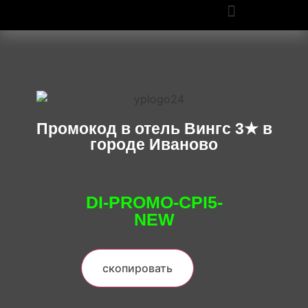
ПРОМОКОДЫ OZON И WILDBERRIES: СКИДКИ ДО 50% В 2025
Промокод в отель Вингс 3★ в
городе Иваново
DI-PROMO-CPI5-
NEW
скопировать