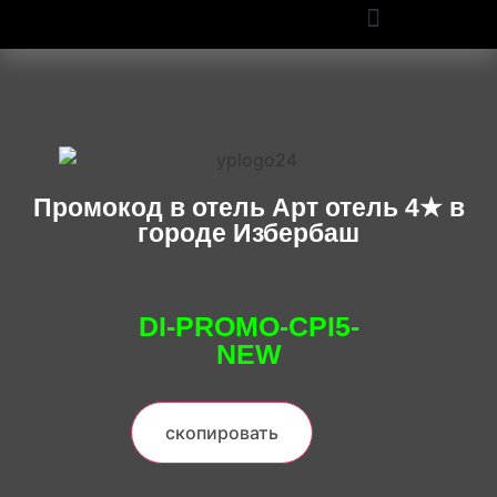
ПРОМОКОДЫ OZON И WILDBERRIES: СКИДКИ ДО 50% В 2025
Промокод в отель Арт отель 4★ в
городе Избербаш
DI-PROMO-CPI5-
NEW
скопировать