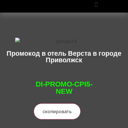
ПРОМОКОДЫ OZON И WILDBERRIES: СКИДКИ ДО 50% В 2025
Промокод в отель Верста в городе
Приволжск
DI-PROMO-CPI5-
NEW
скопировать