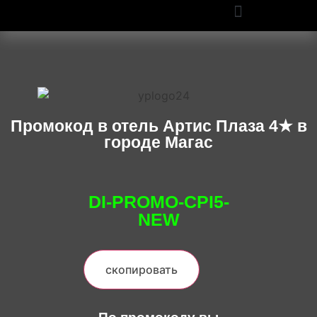
ПРОМОКОДЫ OZON И WILDBERRIES: СКИДКИ ДО 50% В 2025
Промокод в отель Артис Плаза 4★ в
городе Магас
DI-PROMO-CPI5-
NEW
скопировать