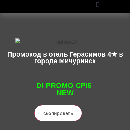
ПРОМОКОДЫ OZON И WILDBERRIES: СКИДКИ ДО 50% В 2025
Промокод в отель Герасимов 4★ в
городе Мичуринск
DI-PROMO-CPI5-
NEW
скопировать