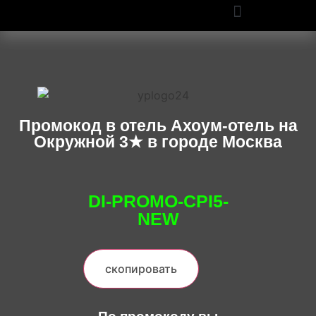
ПРОМОКОДЫ OZON И WILDBERRIES: СКИДКИ ДО 50% В 2025
Промокод в отель Ахоум-отель на
Окружной 3★ в городе Москва
DI-PROMO-CPI5-
NEW
скопировать