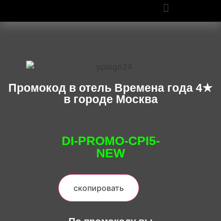
ПРОМОКОДЫ OZON И WILDBERRIES: СКИДКИ ДО 50% В 2025
Промокод в отель Времена года 4★
в городе Москва
DI-PROMO-CPI5-
NEW
скопировать