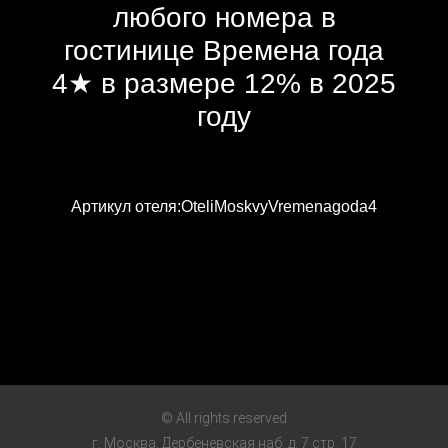
любого номера в
гостинице Времена года
4★ в размере 12% в 2025
году
Артикул отеля:OteliMoskvyVremenagoda4
© All rights reserved
г. Москва, Дербеневская наб. д. 7 стр. 17