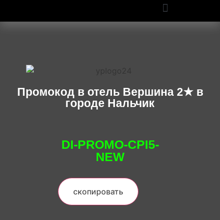
ПРОМОКОДЫ OZON И WILDBERRIES: СКИДКИ ДО 50% В 2025
Промокод в отель Вершина 2★ в
городе Нальчик
DI-PROMO-CPI5-
NEW
скопировать