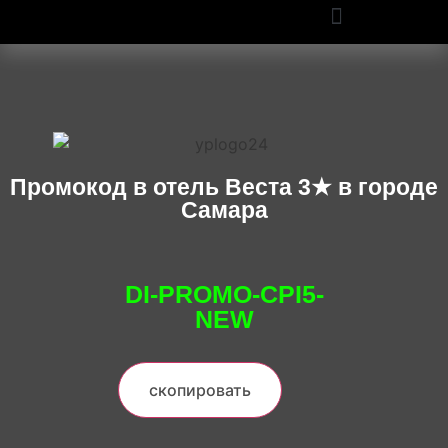
ПРОМОКОДЫ OZON И WILDBERRIES: СКИДКИ ДО 50% В 2025
Промокод в отель Веста 3★ в городе
Самара
DI-PROMO-CPI5-
NEW
скопировать