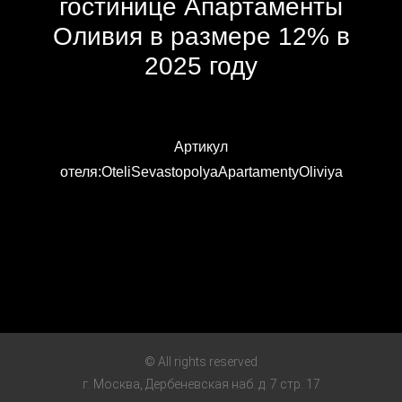
гостинице Апартаменты
Оливия в размере 12% в
2025 году
Артикул
отеля:OteliSevastopolyaApartamentyOliviya
© All rights reserved
г. Москва, Дербеневская наб. д. 7 стр. 17