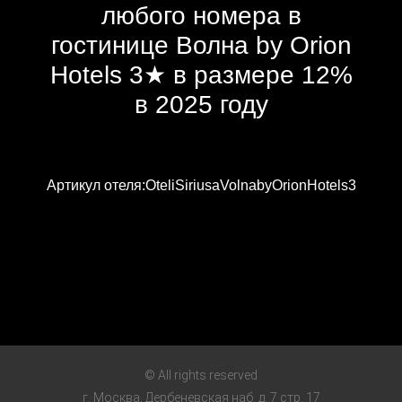
любого номера в
гостинице Волна by Orion
Hotels 3★ в размере 12%
в 2025 году
Артикул отеля:OteliSiriusaVolnabyOrionHotels3
© All rights reserved
г. Москва, Дербеневская наб. д. 7 стр. 17