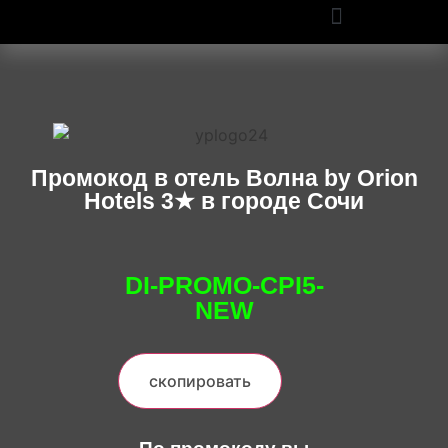
ПРОМОКОДЫ OZON И WILDBERRIES: СКИДКИ ДО 50% В 2025
Промокод в отель Волна by Orion
Hotels 3★ в городе Сочи
DI-PROMO-CPI5-
NEW
скопировать