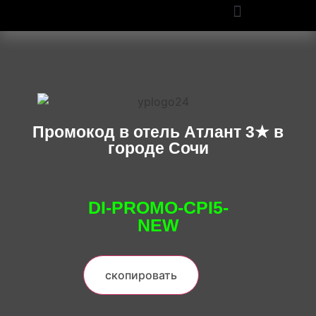
ПРОМОКОДЫ OZON И WILDBERRIES: СКИДКИ ДО 50% В 2025
Промокод в отель Атлант 3★ в
городе Сочи
DI-PROMO-CPI5-
NEW
скопировать