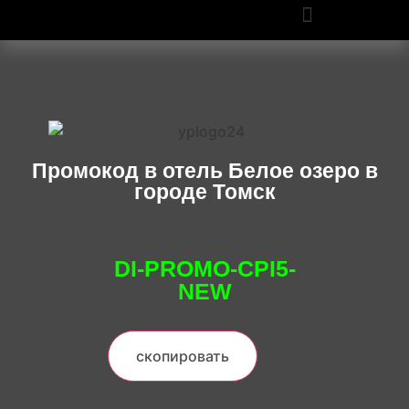
ПРОМОКОДЫ OZON И WILDBERRIES: СКИДКИ ДО 50% В 2025
Промокод в отель Белое озеро в
городе Томск
DI-PROMO-CPI5-
NEW
скопировать