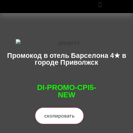
ПРОМОКОДЫ OZON И WILDBERRIES: СКИДКИ ДО 50% В 2025
Промокод в отель Барселона 4★ в
городе Приволжск
DI-PROMO-CPI5-
NEW
скопировать