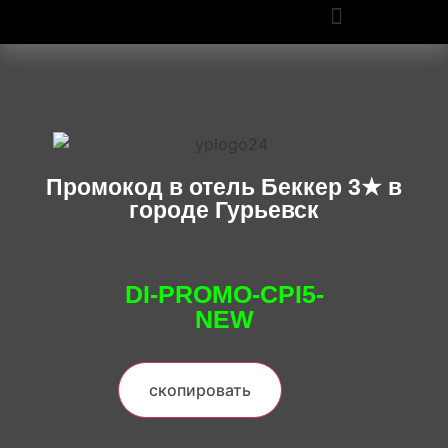
ПРОМОКОДЫ OZON И WILDBERRIES: СКИДКИ ДО 50% В 2025
Промокод в отель Беккер 3★ в
городе Гурьевск
DI-PROMO-CPI5-
NEW
скопировать