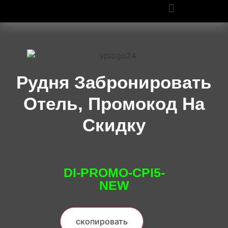
ПРОМОКОДЫ OZON И WILDBERRIES: СКИДКИ ДО 50% В 2025
Рудня Забронировать
Отель, Промокод На
Скидку
DI-PROMO-CPI5-
NEW
скопировать