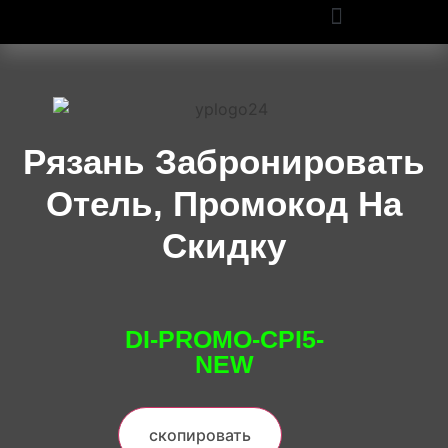
ПРОМОКОДЫ OZON И WILDBERRIES: СКИДКИ ДО 50% В 2025
Рязань Забронировать
Отель, Промокод На
Скидку
DI-PROMO-CPI5-
NEW
скопировать