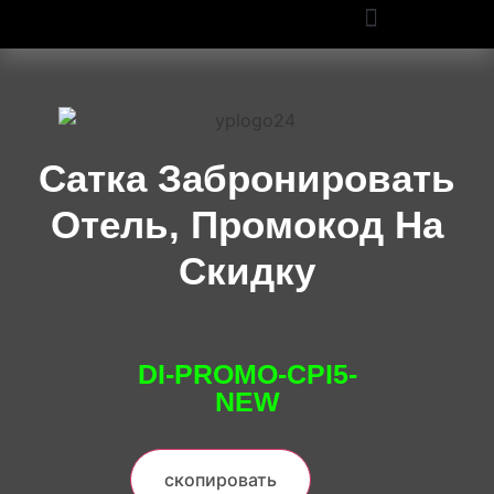
ПРОМОКОДЫ OZON И WILDBERRIES: СКИДКИ ДО 50% В 2025
Сатка Забронировать
Отель, Промокод На
Скидку
DI-PROMO-CPI5-
NEW
скопировать