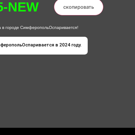
5-NEW
скопировать
а в городе СимферопольОспаривается!
мферопольОспаривается в 2024 году.