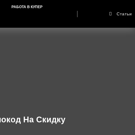
РАБОТА В КУПЕР
Статьи
окод На Скидку