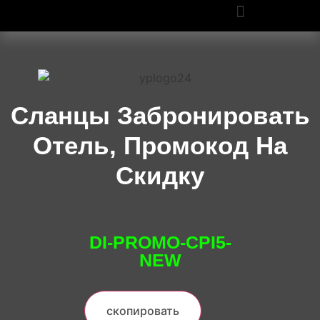
ПРОМОКОДЫ OZON И WILDBERRIES: СКИДКИ ДО 50% В 2025
Сланцы Забронировать
Отель, Промокод На
Скидку
DI-PROMO-CPI5-
NEW
скопировать