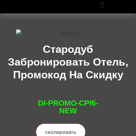
ПРОМОКОДЫ OZON И WILDBERRIES: СКИДКИ ДО 50% В 2025
Стародуб
Забронировать Отель,
Промокод На Скидку
DI-PROMO-CPI5-
NEW
скопировать