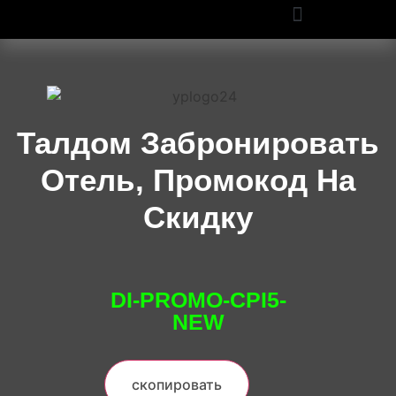
ПРОМОКОДЫ OZON И WILDBERRIES: СКИДКИ ДО 50% В 2025
Талдом Забронировать
Отель, Промокод На
Скидку
DI-PROMO-CPI5-
NEW
скопировать